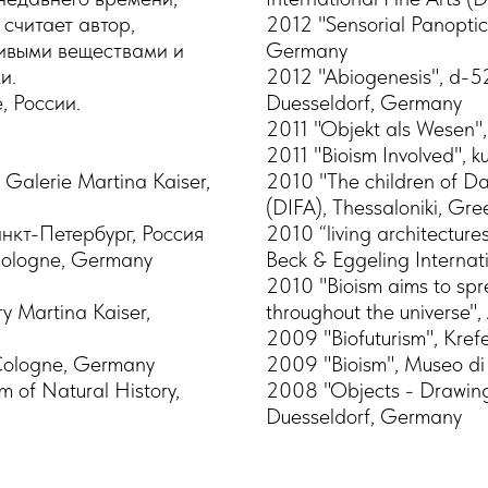
считает автор,
2012 "Sensorial Panoptic
живыми веществами и
Germany
и.
2012 "Abiogenesis", d-52
, России
.
Duesseldorf, Germany
2011 "Objekt als Wesen"
2011 "Bioism Involved", k
Galerie Martina Kaiser,
2010 "The children of Da
(DIFA), Thessaloniki, Gre
нкт-Петербург, Россия
2010 “living architecture
 Cologne, Germany
Beck & Eggeling Internat
2010 "Bioism aims to spr
y Martina Kaiser,
throughout the universe", 
2009 "Biofuturism", Kref
 Cologne, Germany
2009 "Bioism", Museo di 
 of Natural History,
2008 "Objects - Drawings
Duesseldorf, Germany