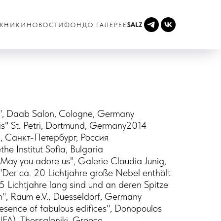
ЖНИКИ
НОВОСТИ
ФОНД
О ГАЛЕРЕЕ
m", Daab Salon, Cologne, Germany
lis" St. Petri, Dortmund, Germany2014
, Санкт-Петербург, Россия
he Institut Sofia, Bulgaria
 May you adore us", Galerie Claudia Junig,
er ca. 20 Lichtjahre große Nebel enthält
,5 Lichtjahre lang sind und an deren Spitze
n", Raum e.V., Duesseldorf, Germany
esence of fabulous edifices", Donopoulos
DIFA), Thessaloniki, Greece