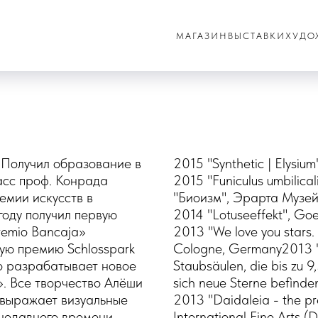
МАГАЗИН
ВЫСТАВКИ
ХУДО
. Получил образование в
2015 "Synthetic | Elysiu
асс проф. Конрада
2015 "Funiculus umbilica
мии искусств в
"Биоизм", Эрарта Музей
году получил первую
2014 "Lotuseeffekt", Goet
emio Bancaja»
2013 "We love you stars.
ную премию Schlosspark
Cologne, Germany2013 "D
то разрабатывает новое
Staubsäulen, die bis zu 9
. Все творчество Алёши
sich neue Sterne befinde
 выражает визуальные
2013 "Daidaleia - the pr
 недавнего времени,
International Fine Arts (