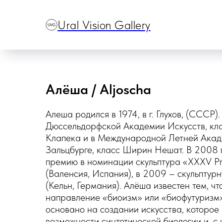
Ural Vision Gallery
Алёша / Aljoscha
Алеша родился в 1974, в г. Глухов, (СССР)
Дюссельдорфской Академии Искусств, кл
Клапека и в Международной Летней Акаде
Зальцбурге, класс Ширин Нешат. В 2008 
премию в номинации скульптура «XXXV Pr
(Валенсия, Испания), в 2009 – скульптур
(Кельн, Германия). Алёша известен тем, ч
направление «биоизм» или «биофутуризм»
основано на создании искусства, которое
возможности синтетической биологии и, с