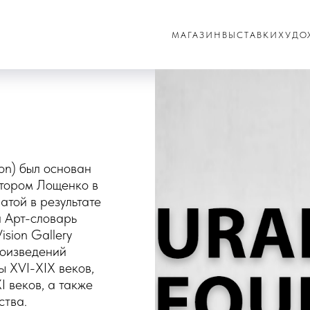
МАГАЗИН
ВЫСТАВКИ
ХУДО
ion) был основан
ктором Лощенко в
атой в результате
а Арт-словарь
sion Gallery
роизведений
 XVI-XIX веков,
 веков, а также
ства.