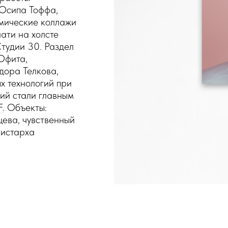
 Осипа Тоффа,
омические коллажи
ати на холсте
тудии 30. Раздел
Юфита,
дора Телкова,
х технологий при
ий стали главным
F. Объекты:
ева, чувственный
ристарха