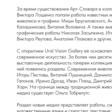
За время существования Арт-Словаря в колл
Виктора Лощенко попали работы известных м
живописи и графики: Миши Брусиловского, А
Калашникова, Виталия Воловича. А также жи
графические работы Николая Засыпкина, Иг
Виктора Реутова, Анатолия Плахова и других
С открытием Ural Vision Gallery её основате
современное искусство. За более чем десят
выставочную деятельность галереи коллекци
ней появились разделы. Современная живопи
Игорь Пестовы, Виталий Пушницкий, Даниила
Гапонов, Ирина Дрозд, Иван Плющ, Дмитрий
Хорн. На границе между традиционной живо
медиа существует Ольга Тобрелутс.
Раздел новые медиа представляет работы, 
художественные языки и средства: текстовые