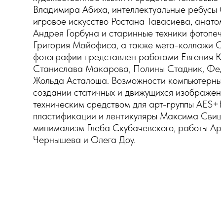
Владимира Абиха, интеллектуальные ребусы
игровое искусство Ростана Тавасиева, анат
Андрея Горбуна и старинные техники фотопеч
Григория Майофиса, а также мета-коллажи С
фотографии представлен работами Евгения 
Станислава Макарова, Полины Стадник, Фе
Жольда Асталоша. Возможности компьютерны
создании статичных и движущихся изображен
техническим средством для арт-группы AES+
пластификации и лентикуляры Максима Свищ
минимализм Глеба Скубачевского, работы А
Чернышева и Олега Доу.