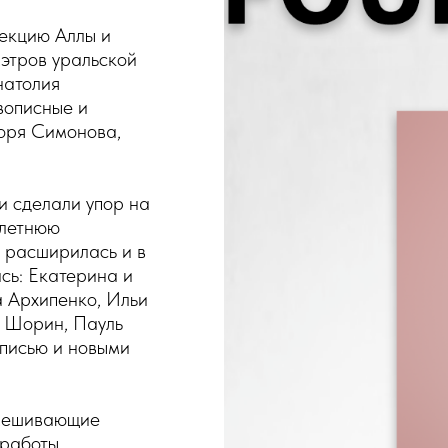
екцию Аллы и
этров уральской
натолия
вописные и
оря Симонова,
.
ли сделали упор на
илетнюю
я расширилась и в
сь: Екатерина и
 Архипенко, Ильи
 Шорин, Пауль
писью и новыми
смешивающие
 работы