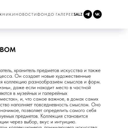
ЖНИКИ
НОВОСТИ
ФОНД
О ГАЛЕРЕЕ
ТВОМ
атель, хранитель предметов искусства и также
оцесса. Он создает новые художественные
ая коллекцию разнообразием смыслов и форм.
знь», даже если находит место в частной
яются в музейных и галерейных
 местах», и, что самое важное, в домах самих
сство наполняет повседневность смыслом. Оно
начимое, позволяет определить самого себя
уемых предметов. Коллекция становится
ии через выбор, вкус и интуицию.
том коллекционера, понимающего искусство