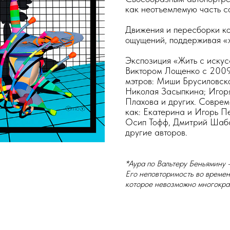
как неотъемлемую часть с
Движения и пересборки ко
ощущений, поддерживая «ж
Экспозиция «Жить с искус
Виктором Лощенко с 2009 
мэтров: Миши Брусиловско
Николая Засыпкина; Игоря
Плахова и других. Соврем
как: Екатерина и Игорь П
Осип Тофф, Дмитрий Шаба
другие авторов.
*Аура по Вальтеру Беньямину 
Его неповторимость во времен
которое невозможно многокра