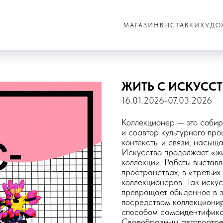
МАГАЗИН
ВЫСТАВКИ
ХУДО
ЖИТЬ С ИСКУСС
16.01.2026-07.03.2026
Коллекционер — это собир
и соавтор культурного пр
контексты и связи, насыщ
Искусство продолжает «жи
коллекции. Работы выставл
пространствах, в «третьих
коллекционеров. Так иску
превращает обыденное в з
посредством коллекционир
способом самоидентификац
Своеобразным автопортре