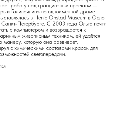
нает работу над грандиозным проектом —
рь и Галилеянин» по одноимённой драме
выставлялась в Henie Onstad Museum в Осло,
в Санкт-Петербурге. С 2003 года Ольга почти
тать с компьютером и возвращается к
аринным живописным техникам, ей удаётся
 манеру, которую она развивает,
руя с химическими составами красок для
озможностей светопередачи.
тов