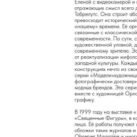
Еленой с видеокамерой и 
отражающих смысл всего 
Тобрелутс. Она строит аб
превосходит исторический
«нашему» времени. Её орн
связанные с классической
современности. По сути, 
художественной уловкой, 
современному зрителю. Эс
от реактуализации мифоло
западной культуры. Кажды
конструкциях нечто из сво
серии «Модели»художница 
фотографически достоверн
модных брендов. Эта сер
вместе с художницей Орл
графику.
В 1999 году на выставке 
«Священные Фигуры», в ко
лица. Её работы получают
обложки таких журналов и 
Observer Magazine и мног