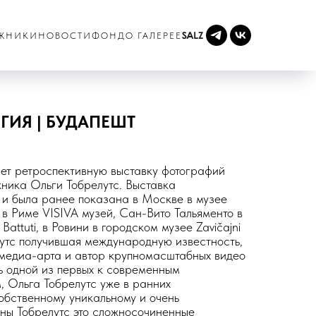
ЖНИКИ
НОВОСТИ
ФОНД
О ГАЛЕРЕЕ
ИЯ | БУДАПЕШТ
ляет ретроспективную выставку фотографий
ника Ольги Тобрелутс. Выставка
 и была ранее показана в Москве в музее
в Риме VISIVA музей, Сан-Вито Тальяменто в
Battuti, в Ровини в городском музее Zavičajni
лутс получившая международную известность,
 медиа-арта и автор крупномасштабных видео
 одной из первых к современным
, Ольга Тобрелутс уже в ранних
обственному уникальному и очень
ны Тобрелутс это сложносочиненные