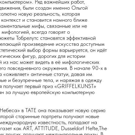
компьютером». Ряд важнейших работ,
движения, были создан именно Ольгой
солютно новую реальность, которая
 контекст и становится намного ближе
аментальные мифы, связанные или не
 мифологией, всегда говорят о
сюжеты Тобрелутс становятся эффективной
делающей произведение искусства доступным
тетический выбор формы варьируется, он идёт
гических фигур, дорогих для истории
й из нас может видеть в её мифологических
его повседневного окружения. В начале 90-х в
«оживляет» античные статуи, давая им
ые и безупречные тела, и наряжая в одежду
ия получает первый приз «GRIFFELKUNST»
ан за лучшую европейскую компьютерную
«Небеса» в ТАТЕ она показывает новую серию
торой старинные портреты получают новые
 международную известность, попадают на
газет как ART, ATTITUDE, Dusseldorf Hefte,The
их других, получают международные призы. В