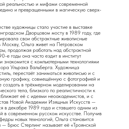
кой реальностью и мифами современной
оедино и превращенными в магическую сверх-
естве художницы стало участие в выставке
нградском Дворцовом мосту в 1989 году, где
рировала свои абстрактные живописные
в Москву, Ольга живет на Петровском
юры, продолжая работать над абстрактной
0-е годы она часто ездит в институт
и знакомится с компьютерными технологиями
сора Ульраха Вальберга. Художница
стиль, перестаёт заниматься живописью и с
ерную графику, совмещённую с фотографией и
е создать в трёхмерном моделировании на
еского тела, близкого по реалистичности к
ближает её с идеями неоакадемистов, и с
состав Новой Академии Изящных Искусств —
я в декабре 1989 года и ставшего одним из
й в современном русском искусстве. Получив
едры новых технологий, Ольга становится
я — Брюс Стерлинг называет её «Троянской