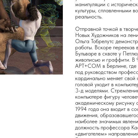
манипуляции с историчес
культуры, сплавленными в
реальность.
Отправной точкой в творч
Новых Художников на лени
Ольга Тобрелутс демонст
работы. Вскоре переехав 
Бульваре в сквоте у Петл
живописью и граффити. В 9
АРТ+СОМ в Берлине, где 
под руководством профес
кардинально меняет свой 
головой уходит в компьют
3-д моделями. Стремлени
компьютере фигуру человеч
академическому рисунку с
1994 года она входит в 
движения, образовавшегос
наиболее значимых явлени
должность профессора Каф
«двигателем» направлени