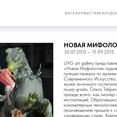
МАГАЗИН
ВЫСТАВКИ
ХУДО
НОВАЯ МИФОЛОГ
30.07.2015 – 15.09.2015
UVG art gallery представ
«Новая Мифология» худож
путешествовала по музеям
Современного Искусства, 
музее античного госпиталя 
muzej grada. Ольга Тобре
прежде всего, как пионер
инсталляций. Обратившись
компьютерным технологиям
произведениях пришла к с
узнаваемому стилю. Карти